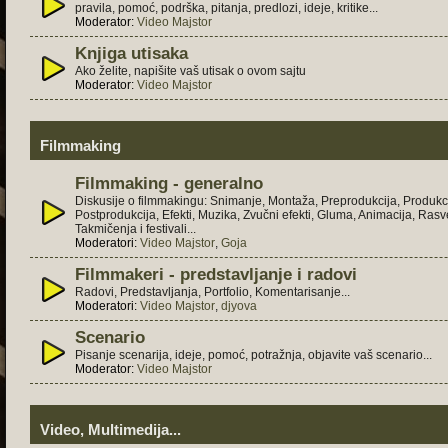
pravila, pomoć, podrška, pitanja, predlozi, ideje, kritike...
Moderator:
Video Majstor
Knjiga utisaka
Ako želite, napišite vaš utisak o ovom sajtu
Moderator:
Video Majstor
Filmmaking
Filmmaking - generalno
Diskusije o filmmakingu: Snimanje, Montaža, Preprodukcija, Produkci
Postprodukcija, Efekti, Muzika, Zvučni efekti, Gluma, Animacija, Rasve
Takmičenja i festivali...
Moderatori:
Video Majstor
,
Goja
Filmmakeri - predstavljanje i radovi
Radovi, Predstavljanja, Portfolio, Komentarisanje...
Moderatori:
Video Majstor
,
djyova
Scenario
Pisanje scenarija, ideje, pomoć, potražnja, objavite vaš scenario...
Moderator:
Video Majstor
Video, Multimedija...