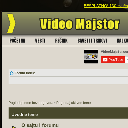
BESPLATNO! 130 zvučnih
POČETNA
VESTI
REČNIK
SAVETI I TRIKOVI
KALK
Forum index
Pogledaj teme bez odgovora
•
Pogledaj aktivne teme
Uvodne teme
O sajtu i forumu