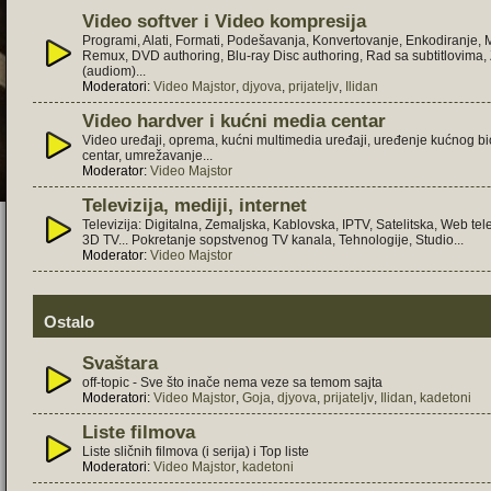
Video softver i Video kompresija
Programi, Alati, Formati, Podešavanja, Konvertovanje, Enkodiranje,
Remux, DVD authoring, Blu-ray Disc authoring, Rad sa subtitlovima
(audiom)...
Moderatori:
Video Majstor
,
djyova
,
prijateljv
,
Ilidan
Video hardver i kućni media centar
Video uređaji, oprema, kućni multimedia uređaji, uređenje kućnog b
centar, umrežavanje...
Moderator:
Video Majstor
Televizija, mediji, internet
Televizija: Digitalna, Zemaljska, Kablovska, IPTV, Satelitska, Web tele
3D TV... Pokretanje sopstvenog TV kanala, Tehnologije, Studio...
Moderator:
Video Majstor
Ostalo
Svaštara
off-topic - Sve što inače nema veze sa temom sajta
Moderatori:
Video Majstor
,
Goja
,
djyova
,
prijateljv
,
Ilidan
,
kadetoni
Liste filmova
Liste sličnih filmova (i serija) i Top liste
Moderatori:
Video Majstor
,
kadetoni