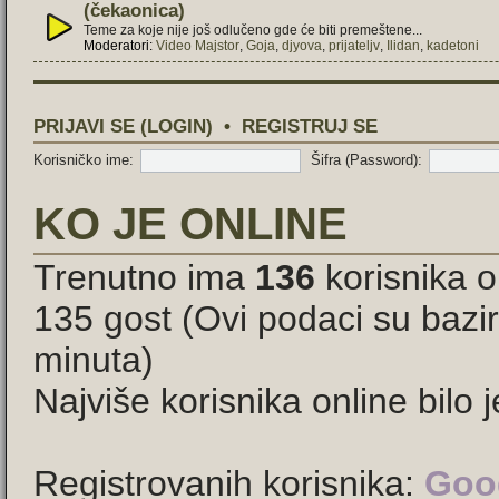
(čekaonica)
Teme za koje nije još odlučeno gde će biti premeštene...
Moderatori:
Video Majstor
,
Goja
,
djyova
,
prijateljv
,
Ilidan
,
kadetoni
PRIJAVI SE (LOGIN)
•
REGISTRUJ SE
Korisničko ime:
Šifra (Password):
KO JE ONLINE
Trenutno ima
136
korisnika on
135 gost (Ovi podaci su bazir
minuta)
Najviše korisnika online bilo 
Registrovanih korisnika:
Goog