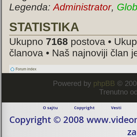
Legenda:
Administrator
,
Glob
STATISTIKA
Ukupno
7168
postova • Uku
članova • Naš najnoviji član 
Forum index
Powered by
phpBB
© 200
Trenutno od
O sajtu
Copyright
Vesti
Copyright © 2008 www.videom
za