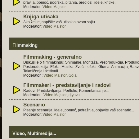
pravila, pomoć, podrška, pitanja, predlozi, ideje, kritike...
Moderator:
Video Majstor
Knjiga utisaka
Ako želite, napišite vaš utisak o ovom sajtu
Moderator:
Video Majstor
Filmmaking
Filmmaking - generalno
Diskusije o filmmakingu: Snimanje, Montaža, Preprodukcija, Produkci
Postprodukcija, Efekti, Muzika, Zvučni efekti, Gluma, Animacija, Rasve
Takmičenja i festivali...
Moderatori:
Video Majstor
,
Goja
Filmmakeri - predstavljanje i radovi
Radovi, Predstavljanja, Portfolio, Komentarisanje...
Moderatori:
Video Majstor
,
djyova
Scenario
Pisanje scenarija, ideje, pomoć, potražnja, objavite vaš scenario...
Moderator:
Video Majstor
Video, Multimedija...