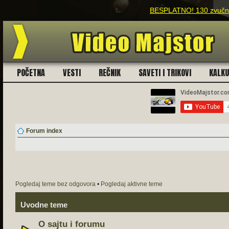
BESPLATNO! 130 zvučnih
POČETNA
VESTI
REČNIK
SAVETI I TRIKOVI
KALK
Forum index
Pogledaj teme bez odgovora
•
Pogledaj aktivne teme
Uvodne teme
O sajtu i forumu