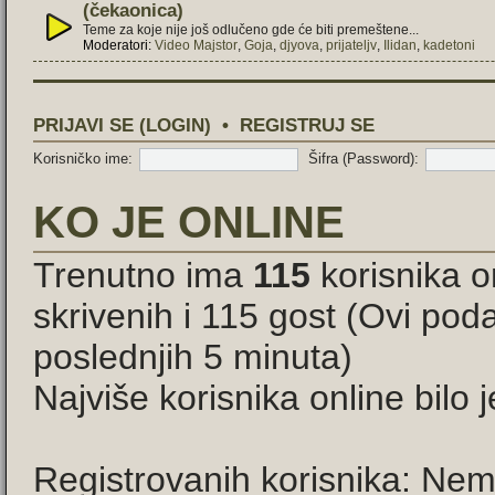
(čekaonica)
Teme za koje nije još odlučeno gde će biti premeštene...
Moderatori:
Video Majstor
,
Goja
,
djyova
,
prijateljv
,
Ilidan
,
kadetoni
PRIJAVI SE (LOGIN)
•
REGISTRUJ SE
Korisničko ime:
Šifra (Password):
KO JE ONLINE
Trenutno ima
115
korisnika o
skrivenih i 115 gost (Ovi pod
poslednjih 5 minuta)
Najviše korisnika online bilo 
Registrovanih korisnika: Nem