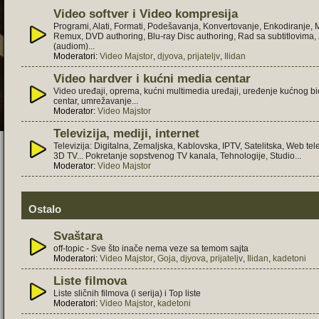
Video softver i Video kompresija
Programi, Alati, Formati, Podešavanja, Konvertovanje, Enkodiranje,
Remux, DVD authoring, Blu-ray Disc authoring, Rad sa subtitlovima
(audiom)...
Moderatori:
Video Majstor
,
djyova
,
prijateljv
,
Ilidan
Video hardver i kućni media centar
Video uređaji, oprema, kućni multimedia uređaji, uređenje kućnog b
centar, umrežavanje...
Moderator:
Video Majstor
Televizija, mediji, internet
Televizija: Digitalna, Zemaljska, Kablovska, IPTV, Satelitska, Web tele
3D TV... Pokretanje sopstvenog TV kanala, Tehnologije, Studio...
Moderator:
Video Majstor
Ostalo
Svaštara
off-topic - Sve što inače nema veze sa temom sajta
Moderatori:
Video Majstor
,
Goja
,
djyova
,
prijateljv
,
Ilidan
,
kadetoni
Liste filmova
Liste sličnih filmova (i serija) i Top liste
Moderatori:
Video Majstor
,
kadetoni