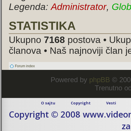
Legenda:
Administrator
,
Glob
STATISTIKA
Ukupno
7168
postova • Uku
članova • Naš najnoviji član 
Forum index
Powered by
phpBB
© 200
Trenutno od
O sajtu
Copyright
Vesti
Copyright © 2008 www.videom
za