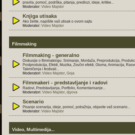
pravila, pomoć, podrška, pitanja, predlozi, ideje, kritike...
Moderator:
Video Majstor
Knjiga utisaka
Ako želite, napišite vaš utisak o ovom sajtu
Moderator:
Video Majstor
Filmmaking
Filmmaking - generalno
Diskusije o filmmakingu: Snimanje, Montaža, Preprodukcija, Produkci
Postprodukcija, Efekti, Muzika, Zvučni efekti, Gluma, Animacija, Rasve
Takmičenja i festivali...
Moderatori:
Video Majstor
,
Goja
Filmmakeri - predstavljanje i radovi
Radovi, Predstavljanja, Portfolio, Komentarisanje...
Moderatori:
Video Majstor
,
djyova
Scenario
Pisanje scenarija, ideje, pomoć, potražnja, objavite vaš scenario...
Moderator:
Video Majstor
Video, Multimedija...