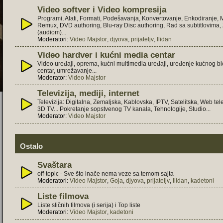
Video softver i Video kompresija
Programi, Alati, Formati, Podešavanja, Konvertovanje, Enkodiranje,
Remux, DVD authoring, Blu-ray Disc authoring, Rad sa subtitlovima
(audiom)...
Moderatori:
Video Majstor
,
djyova
,
prijateljv
,
Ilidan
Video hardver i kućni media centar
Video uređaji, oprema, kućni multimedia uređaji, uređenje kućnog b
centar, umrežavanje...
Moderator:
Video Majstor
Televizija, mediji, internet
Televizija: Digitalna, Zemaljska, Kablovska, IPTV, Satelitska, Web tele
3D TV... Pokretanje sopstvenog TV kanala, Tehnologije, Studio...
Moderator:
Video Majstor
Ostalo
Svaštara
off-topic - Sve što inače nema veze sa temom sajta
Moderatori:
Video Majstor
,
Goja
,
djyova
,
prijateljv
,
Ilidan
,
kadetoni
Liste filmova
Liste sličnih filmova (i serija) i Top liste
Moderatori:
Video Majstor
,
kadetoni