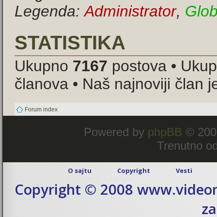
Legenda:
Administrator
,
Glob
STATISTIKA
Ukupno
7167
postova • Uku
članova • Naš najnoviji član 
Forum index
Powered by
phpBB
© 200
Trenutno od
O sajtu
Copyright
Vesti
Copyright © 2008 www.videom
za