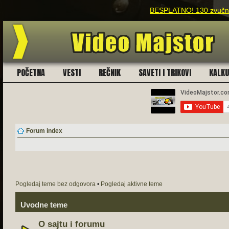
BESPLATNO! 130 zvučnih
POČETNA
VESTI
REČNIK
SAVETI I TRIKOVI
KALK
Forum index
Pogledaj teme bez odgovora
•
Pogledaj aktivne teme
Uvodne teme
O sajtu i forumu