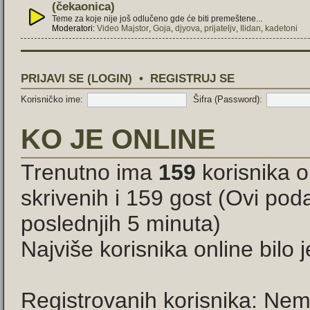
(čekaonica)
Teme za koje nije još odlučeno gde će biti premeštene...
Moderatori:
Video Majstor
,
Goja
,
djyova
,
prijateljv
,
Ilidan
,
kadetoni
PRIJAVI SE (LOGIN)
•
REGISTRUJ SE
Korisničko ime:
Šifra (Password):
KO JE ONLINE
Trenutno ima
159
korisnika o
skrivenih i 159 gost (Ovi pod
poslednjih 5 minuta)
Najviše korisnika online bilo 
Registrovanih korisnika: Nem